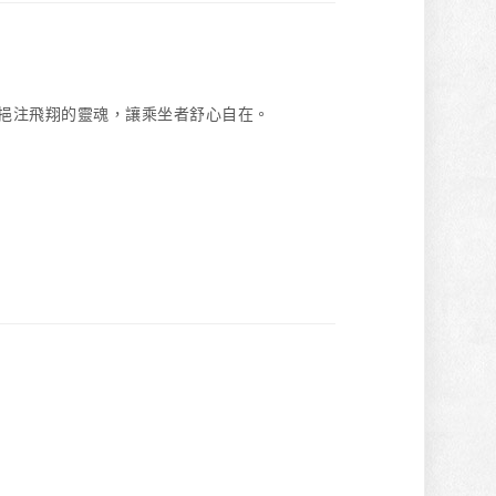
發裡挹注飛翔的靈魂，讓乘坐者舒心自在。