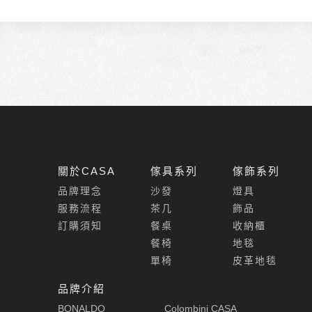
關於CASA
傢具系列
傢飾系列
品牌理念
沙發
燈具
服務流程
茶几
飾品
訂購須知
餐桌
收納櫃
餐椅
地毯
單椅
皮革地毯
品牌介紹
BONALDO
Colombini CASA