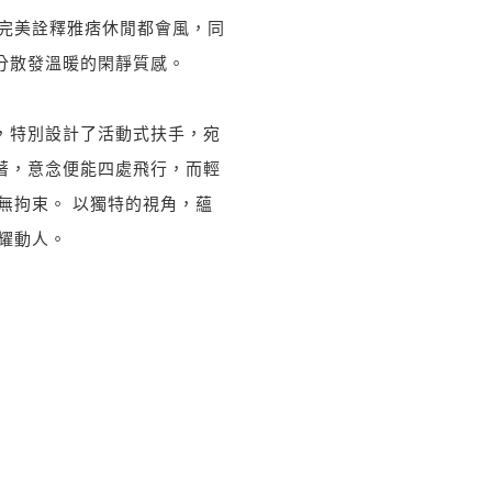
，完美詮釋雅痞休閒都會風，同
分散發溫暖的閑靜質感。
，特別設計了活動式扶手，宛
著，意念便能四處飛行，而輕
盈無拘束。 以獨特的視角，蘊
閃耀動人。