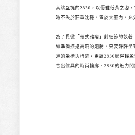
高䠷堅挺的2830，以優雅低背之姿
時不失於莊重沈穩，置於大廳內，充
為了貫徹「義式雅痞」對細節的執著
如準備振翅高飛的翅膀，只要靜靜坐
薄的坐椅與椅背，更讓2830顯得輕
含出傢具的時尚輪廓，2830的魅力