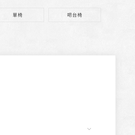
單椅
吧台椅