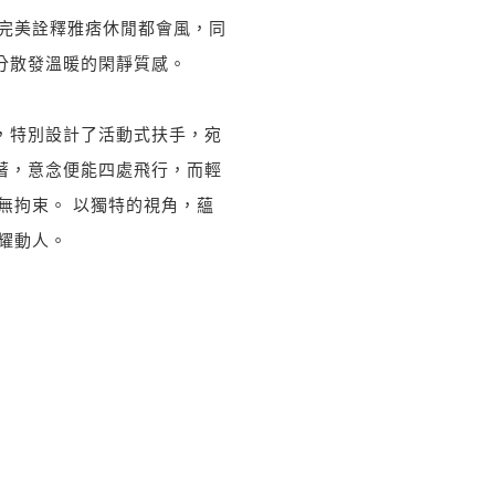
，完美詮釋雅痞休閒都會風，同
分散發溫暖的閑靜質感。
，特別設計了活動式扶手，宛
著，意念便能四處飛行，而輕
盈無拘束。 以獨特的視角，蘊
閃耀動人。