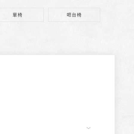
單椅
吧台椅