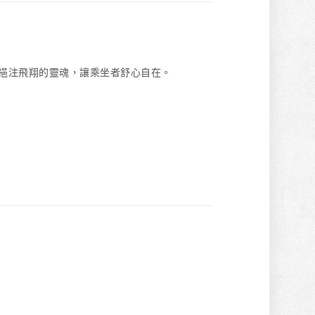
發裡挹注飛翔的靈魂，讓乘坐者舒心自在。