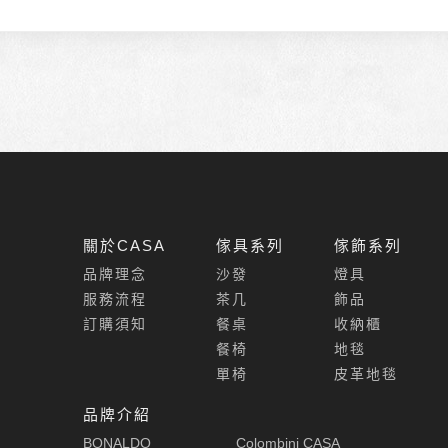
關於CASA
傢具系列
傢飾系列
品牌理念
沙發
燈具
服務流程
茶几
飾品
訂購須知
餐桌
收納櫃
餐椅
地毯
單椅
皮革地毯
品牌介紹
BONALDO
Colombini CASA