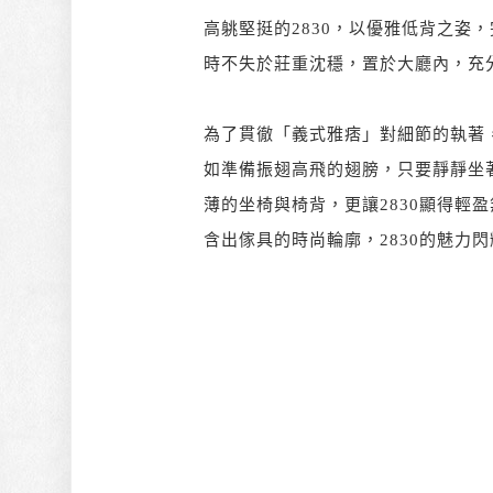
高䠷堅挺的2830，以優雅低背之姿
時不失於莊重沈穩，置於大廳內，充
為了貫徹「義式雅痞」對細節的執著
如準備振翅高飛的翅膀，只要靜靜坐
薄的坐椅與椅背，更讓2830顯得輕
含出傢具的時尚輪廓，2830的魅力