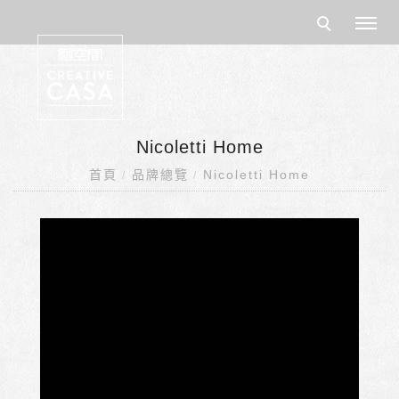
Nicoletti Home
首頁
品牌總覽
Nicoletti Home