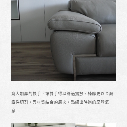
寬大加厚的扶手，讓雙手得以舒適擺放，椅腳更以金屬
鐵件切割，異材質結合的層次，點綴出時尚的摩登氣
息。