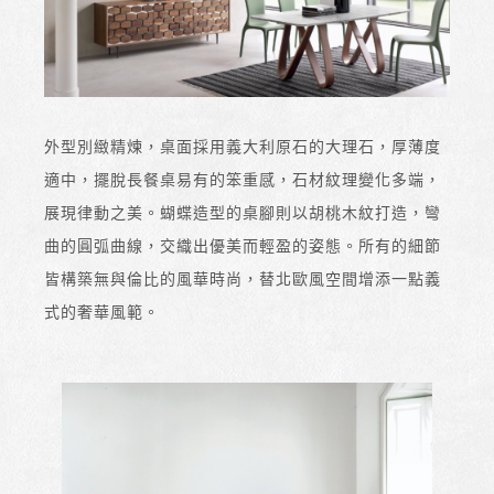
外型別緻精煉，桌面採用義大利原石的大理石，厚薄度
適中，擺脫長餐桌易有的笨重感，石材紋理變化多端，
展現律動之美。蝴蝶造型的桌腳則以胡桃木紋打造，彎
曲的圓弧曲線，交織出優美而輕盈的姿態。所有的細節
皆構築無與倫比的風華時尚，替北歐風空間增添一點義
式的奢華風範。