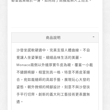
都會感集結於一身，如同為了高雅成熟人士而生。
商品說明
沙發坐感軟硬適中，完美支撐人體曲線，不自
覺讓人坐姿筆挺，細細品味生活的美麗。
Monaco兩側以外縫厚實牛皮為襯，覆蓋一小截
不鏽鋼椅腳，相當別具一格，特意不將皮革縫
合，宛如裁縫師的高超手藝，展現玩心大發的
姿態。朝外微傾的椅腳設計，刻意不與沙發扶
手平行切齊，創新的義大利工藝技術更表露無
遺。